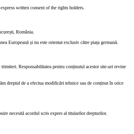
express written consent of the rights holders.
București, România.
unea Europeană și nu este orientat exclusiv către piața germană.
 trimiteri. Responsabilitatea pentru conținutul acestor site-uri revine
văm dreptul de a efectua modificări tehnice sau de conținut în orice
uire necesită acordul scris expres al titularilor drepturilor.