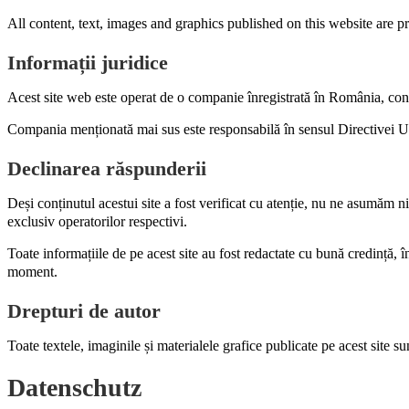
All content, text, images and graphics published on this website are pr
Informații juridice
Acest site web este operat de o companie înregistrată în România, con
Compania menționată mai sus este responsabilă în sensul Directivei UE 
Declinarea răspunderii
Deși conținutul acestui site a fost verificat cu atenție, nu ne asumăm ni
exclusiv operatorilor respectivi.
Toate informațiile de pe acest site au fost redactate cu bună credință, 
moment.
Drepturi de autor
Toate textele, imaginile și materialele grafice publicate pe acest site sun
Datenschutz