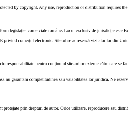
otected by copyright. Any use, reproduction or distribution requires the 
form legislației comerciale române. Locul exclusiv de jurisdicție este 
privind comerțul electronic. Site-ul se adresează vizitatorilor din Uni
cio responsabilitate pentru conținutul site-urilor externe către care se fac
însă nu garantăm completitudinea sau valabilitatea lor juridică. Ne rezer
t protejate prin drepturi de autor. Orice utilizare, reproducere sau distrib